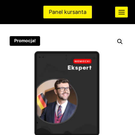
Przejdź
do
Panel kursanta
treści
Promocja!