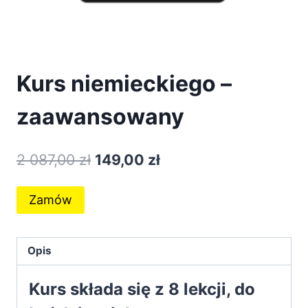
Kurs niemieckiego –
zaawansowany
Pierwotna
Aktualna
2 087,00
zł
149,00
zł
cena
cena
ilość
Zamów
wynosiła:
wynosi:
Kurs
2
149,00 zł.
niemieckiego
-
087,00 zł.
Opis
zaawansowany
Kurs składa się z 8 lekcji, do