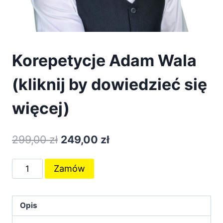
Korepetycje Adam Wala
(kliknij by dowiedzieć się
więcej)
Pierwotna
Aktualna
299,00
zł
249,00
zł
cena
cena
ilość
Zamów
wynosiła:
wynosi:
Korepetycje
299,00 zł.
249,00 zł.
Adam
Wala
Opis
(kliknij