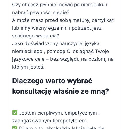
Czy chcesz płynnie mówić po niemiecku i
by
nabrać pewności siebie?
dowiedzieć
A może masz przed sobą maturę, certyfikat
się
lub inny ważny egzamin i potrzebujesz
więcej)
solidnego wsparcia?
Jako doświadczony nauczyciel języka
niemieckiego ‍, pomogę Ci osiągnąć Twoje
językowe cele – bez względu na poziom, na
którym jesteś.
Dlaczego warto wybrać
konsultację właśnie ze mną?
Jestem cierpliwym, empatycznym i
zaangażowanym korepetytorem,
Dbam o to, aby każda lekcja była nie