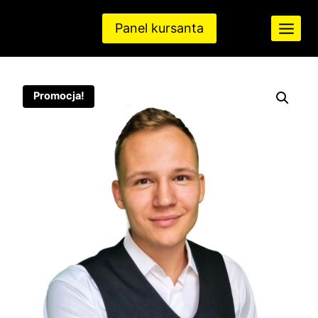
Przejdź
do
Panel kursanta
treści
Promocja!