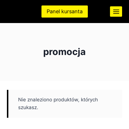
Przejdź
do
Panel kursanta
treści
promocja
Nie znaleziono produktów, których
szukasz.