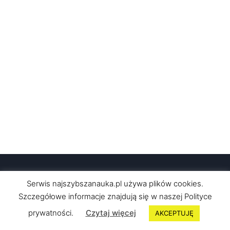
Serwis najszybszanauka.pl używa plików cookies.
© 2026 Najszybszanauka
Szczegółowe informacje znajdują się w naszej Polityce
Polityka prywatności
|
Regulamin sklepu
prywatności.
Czytaj więcej
AKCEPTUJĘ