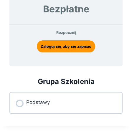
Bezpłatne
Rozpocznij
Zaloguj się, aby się zapisać
Grupa Szkolenia
Podstawy
POSTĘP SZKOLENIE
0% UKOŃCZONE
0/0 kroków